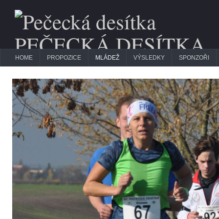
PEČECKÁ DESÍTKA
Memoriál Jardy Kvačka - 13.3.2027
HOME
PROPOZICE
MLÁDEŽ
VÝSLEDKY
SPONZOŘI