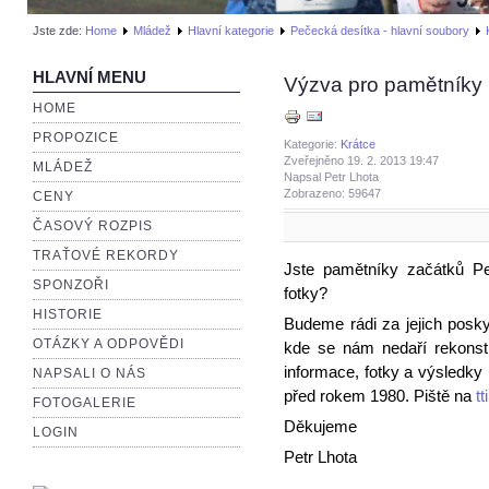
Jste zde:
Home
Mládež
Hlavní kategorie
Pečecká desítka - hlavní soubory
HLAVNÍ MENU
Výzva pro pamětníky
HOME
PROPOZICE
Kategorie:
Krátce
Zveřejněno 19. 2. 2013 19:47
MLÁDEŽ
Napsal Petr Lhota
Zobrazeno: 59647
CENY
ČASOVÝ ROZPIS
TRAŤOVÉ REKORDY
Jste pamětníky začátků P
SPONZOŘI
fotky?
HISTORIE
Budeme rádi za jejich posky
OTÁZKY A ODPOVĚDI
kde se nám nedaří rekons
informace, fotky a výsledk
NAPSALI O NÁS
před rokem 1980. Piště na
t
FOTOGALERIE
Děkujeme
LOGIN
Petr Lhota